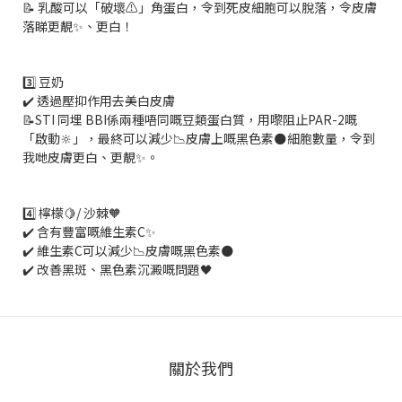
📝 乳酸可以「破壞⚠️」角蛋白，令到死皮細胞可以脫落，令皮膚
落睇更靚✨、更白！
3️⃣ 豆奶
✔️ 透過壓抑作用去美白皮膚
📝STI 同埋 BBI係兩種唔同嘅豆類蛋白質，用嚟阻止PAR-2嘅
「啟動🔆」，最終可以減少📉皮膚上嘅黑色素🌑細胞數量，令到
我哋皮膚更白、更靚✨。
4️⃣ 檸檬🍋/ 沙棘🧡
✔️ 含有豐富嘅維生素C✨
✔️ 維生素C可以減少📉皮膚嘅黑色素🌑
✔️ 改善黑斑、黑色素沉澱嘅問題🖤
關於我們