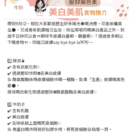
嚟到9月🥵，相信大家都經歷左好多陽光☀️嘅洗禮。可能係曬黑
左🌑、又或者係肌膚暗沉左😫，除左用唔同嘅美白產品之外，到
底平日仲可以食🍴啲咩令皮膚白番啲、靚番啲✨？透過食多啲以
下嘅食物🍴，同暗沉皮膚say bye bye la👋👋~~
1️⃣ 綠茶🍵
✔️ 含有抗氧化劑✨
✔️ 透過壓抑作用⛔️去美白皮膚
📝 酪氨酸酶係喺皮膚細胞中嘅一種酶，負責「生產」皮膚嘅黑色
素🌑。
綠茶嘅抗氧化劑透過壓抑⛔️酪氨酸酶去美白皮膚✨
2️⃣ 牛奶🥛
✔️ 含有乳酸
✔️ 美白皮膚
✔️ 去除係臉上面嘅死皮細胞✨
📝 角蛋白嘅作用就好似膠水咁，將死皮細胞😫粘埋一齊。