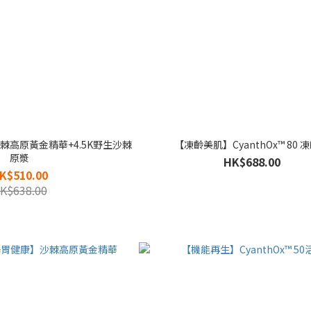
棘高原黃金精華+4.5K野生沙棘
【凍齡美肌】CyanthOx™ 80 
原漿
HK$688.00
K$510.00
K$638.00