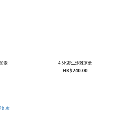
凍齡素
4.5K野生沙棘原漿
HK$240.00