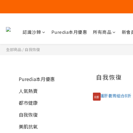
認識沙棘
Puredia本月優惠
所有商品
新會
全部商品
/
自我恢復
自我恢復
Puredia本月優惠
人氣熱賣
8折
都巿健康
自我恢復
美肌抗氧