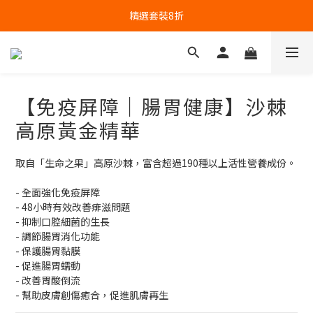
精選套裝8折
【免疫屏障｜腸胃健康】沙棘
高原黃金精華
取自「生命之果」高原沙棘，富含超過190種以上活性營養成份。
- 全面強化免疫屏障
- 48小時有效改善痱滋問題
- 抑制口腔細菌的生長
- 調節腸胃消化功能
- 保護腸胃黏膜
- 促進腸胃蠕動
- 改善胃酸倒流
- 幫助皮膚創傷癒合，促進肌膚再生