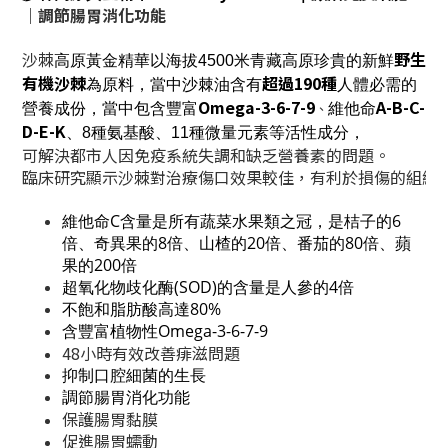
｜
調節腸胃消化功能
沙棘
野生
高原黃金精華以海拔4500米青藏高原珍貴的新鮮
有機沙棘
超過190種
為原料，當中沙棘油含有
人體必需的
Omega-3-6-7-9
A-B-C-
含豐富
、
營養成份，當中包
維他命
D-E-K
、8種氨基酸、11種微量元素等活性成分，
可解決都市人因免疫系統失調和缺乏營養素的問題。
臨床研究顯示沙棘對治療傷口效果較佳，有利於損傷的組織
維他命C含量是所有蔬菜水果類之冠，是桔子的6
倍、奇異果的8倍、山楂的20倍、番茄的80倍、蘋
果的200倍
超氧化物歧化酶(SOD)的含量是人參的4倍
不飽和脂肪酸高達80%
含豐富植物性Omega-3-6-7-9
48小時有效改善痱滋問題
抑制口腔細菌的生長
調節腸胃消化功能
保護腸胃黏膜
促進腸胃蠕動