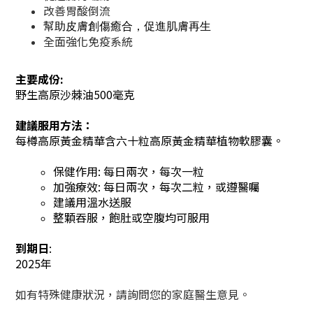
改善胃酸倒流
幫助皮膚創傷癒合，促進肌膚再生
全面強化免疫系統
主要成份
:
野生高原沙棘油500毫克
建議服用方法：
每樽高原黃金精華含六十粒高原黃金精華植物軟膠囊。
保健作用: 每日兩次，每次一粒
加強療效: 每日兩次，每次二粒，或遵醫囑
建議用溫水送服
整顆吞服，飽肚或空腹均可服用
到期日
:
2025年
如有特殊健康狀況，請詢問您
的
家庭醫生意見。