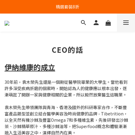
精選套裝8折
CEO的話
伊納維康的成立
30年前，袁木榮先生還是一個剛從醫學院畢業的大學生。當他看到
許多深受疾病折磨的個案時，開始認為人的健康應以根本出發，逐
漸萌起了開辦一家與健康相關的企業，所以毅然放棄醫生這職業。
袁木榮先生帶領團隊與青海、香港及國外的科研專家合作，不斷豐
富產品類型並創立結合醫學美容及時尚健康的品牌 - Tibetrition，
以全天然有機沙棘及豐富Omega 7和多種維生素，先後研發出沙棘
茶、沙棘精華原汁、多種沙棘油等，把Superfood概念和體驗漸漸
融入生活美容之中，演繹自然內在美。