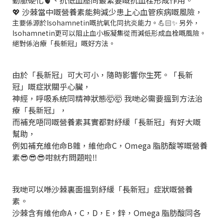
💖 沙棘當中嘅營養素能夠減少患上心血管疾病嘅風險，
主要係源於Isohamnetin嘅抗氧化同抗炎能力。💪🏻✨ 另外，
Isohamnetin更可以阻止血小板凝集從而減低形成血栓嘅風險。
絕對係治療「長新冠」嘅好方法。
由於「長新冠」可大可小，隨時影響你生死。「長新
冠」嘅症狀關乎心臟，
神經，呼吸系統同精神狀態🤯🤯 我哋必需要搵到方法治
療「長新冠」，
而補充唔同嘅營養素其實都對紓緩「長新冠」有好大嘅
幫助，
例如補充維他命B雜，維他命C，Omega 脂肪酸等嘅營養
素😎😎😎咁就冇問題啦‼️
我哋可以喺沙棘裏面搵到紓緩「長新冠」症狀嘅營養
素。
沙棘含有維他命A，C，D，E，鋅，Omega 脂肪酸同各