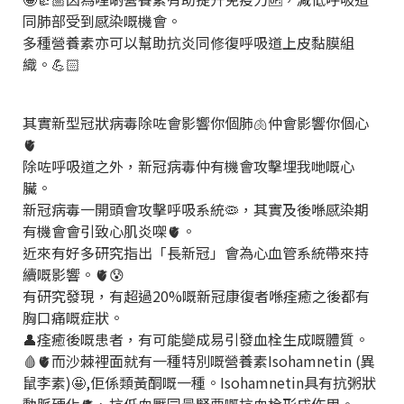
同肺部受到感染嘅機會。
多種營養素亦可以幫助抗炎同修復呼吸道上皮黏膜組
織。💪🏻
其實新型冠狀病毒除咗會影響你個肺🫁仲會影響你個心
🫀
除咗呼吸道之外，新冠病毒仲有機會攻擊埋我哋嘅心
臟。
新冠病毒一開頭會攻擊呼吸系統🦠，其實及後喺感染期
有機會會引致心肌炎㗎🫀。
近來有好多研究指出「長新冠」會為心血管系統帶來持
續嘅影響。🫀😰
有研究發現，有超過20%嘅新冠康復者喺痊癒之後都有
胸口痛嘅症狀。
👤痊癒後嘅患者，有可能變成易引發血栓生成嘅體質。
🩸🫀而沙棘裡面就有一種特別嘅營養素Isohamnetin (
異
鼠李素
)🤩,佢係類黃酮嘅一種。Isohamnetin具有抗粥狀
動脈硬化🫀、抗低血壓同最緊要嘅抗血栓形成作用。