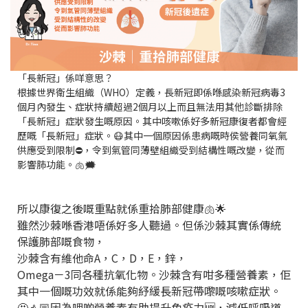
「長新冠」係咩意思？
根據世界衛生組織（WHO）定義，長新冠即係喺感染新冠病毒3
個月內發生、症狀持續超過2個月以上而且無法用其他診斷排除
「長新冠」症狀發生嘅原因。其中咳嗽係好多新冠康復者都會經
歷嘅「長新冠」症狀。😷其中一個原因係患病嘅時侯營養同氧氣
供應受到限制⛔，令到氣管同薄壁組織受到結構性嘅改變，從而
影響肺功能。🫁🗯️
所以康復之後嘅重點就係重拾肺部健康🫁🌟
雖然沙棘喺香港唔係好多人聽過。但係沙棘其實係傳統
保護肺部嘅食物，
沙棘含有維他命A，C，D，E，鋅，
Omega－3同各種抗氧化物。沙棘含有咁多種營養素，佢
其中一個嘅功效就係能夠紓緩長新冠帶嚟嘅咳嗽症狀。
🤩👍🏼因為哩啲營養素有助提升免疫力🆙，減低呼吸道